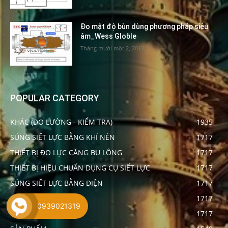
Đo mật độ bùn dùng phương pháp siêu
âm_Wess Globle
Tháng mười một 2, 2017
POPULAR CATEGORY
KHÁC (ĐO LƯỜNG - KIỂM TRA)
1935
SÚNG SIẾT LỰC BẰNG KHÍ NÉN
1717
THIẾT BỊ ĐO LỰC CĂNG BU LÔNG
1717
THIẾT BỊ HIỆU CHUẨN DỤNG CỤ SIẾT LỰC
1717
SÚNG SIẾT LỰC BẰNG ĐIỆN
1717
CỜ LÊ NHÂN LỰC
1717
0939021319
TÔ VÍT LỰC
1717