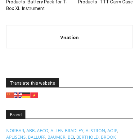
Products Battery Pack for T-
Products TTT Carry Case
Box XL Instrument
Vnation
Translate this website
Brand
NORBAR
,
ABB
,
AECO
,
ALLEN BRADLEY
,
ALSTRON
,
AOIP
,
APLISENS
,
BALLUFF
,
BAUMER
,
BEI
,
BERTHOLD
,
BROOK