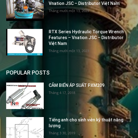
Vnation JSC – Distributor Việt Nam
Tháng mười một 13, 2023
RTX Series Hydraulic Torque Wrench
Features – Vnation JSC – Distributor
Việt Nam
Tháng mười một 13, 2023
POPULAR POSTS
CẢM BIẾN ÁP SUẤT PXM209
Tháng 4 17, 2018
Tiếng anh cho sinh viên kỹ thuật năng
lượng
Tháng 3 30, 2019