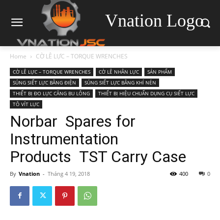
Vnation Logo
Home
CỜ LÊ LỰC – TORQUE WRENCHES
CỜ LÊ LỰC – TORQUE WRENCHES
CỜ LÊ NHÂN LỰC
SẢN PHẨM
SÚNG SIẾT LỰC BẰNG ĐIỆN
SÚNG SIẾT LỰC BẰNG KHÍ NÉN
THIẾT BỊ ĐO LỰC CĂNG BU LÔNG
THIẾT BỊ HIỆU CHUẨN DỤNG CỤ SIẾT LỰC
TÔ VÍT LỰC
Norbar Spares for
Instrumentation
Products TST Carry Case
By
Vnation
-
Tháng 4 19, 2018
400
0