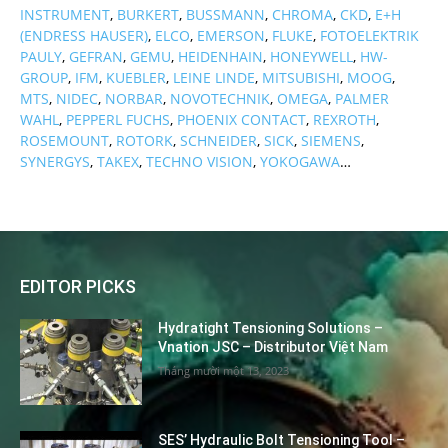
INSTRUMENT
,
BURKERT
,
BUSSMANN
,
CHROMA
,
CKD
,
E+H
(ENDRESS HAUSER)
,
ELCO
,
EMERSON
,
FLUKE
,
FOTOELEKTRIK
PAULY
,
GEFRAN
,
GEMU
,
HEIDENHAIN
,
HONEYWELL
,
HW-
GROUP
,
IFM
,
KUEBLER
,
LEINE LINDE
,
MITSUBISHI
,
MOOG
,
MTS
,
NIDEC
,
NORBAR
,
NOVOTECHNIK
,
OMEGA
,
PALMER
WAHL
,
PEPPERL FUCHS
,
PHOENIX CONTACT
,
REXROTH
,
ROSEMOUNT
,
ROTORK
,
SCHNEIDER
,
SICK
,
SIEMENS
,
SYNERGYS
,
TAKEX
,
TECHNO VISION
,
YOKOGAWA
…
EDITOR PICKS
Hydratight Tensioning Solutions –
Vnation JSC – Distributor Việt Nam
Tháng mười một 13, 2023
SES’ Hydraulic Bolt Tensioning Tool –