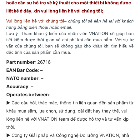
hoặc cần sự hỗ trợ về kỹ thuật cho một thiết bị không được
liệt kê ở đây, xin vui lòng liên hệ với chúng
tôi;
Vui lòng liên hệ với chúng tô
i
–
chúng tôi sẽ liên hệ lại với khách
hàng bằng điện thoại hoặc email.
Lưu ý: Tham khảo ý kiến của nhân viên VNATION sẽ giúp bạn
tiết kiệm được thời gian và chi phí khi cần mua sắm. ​​Với sự tư
vấn của chúng tôi, bạn sẽ không gặp khó khăn khi tìm hiểu về
đặc tính của sản phẩm cần mua.
Part number
: 26716
EAN Bar Code
: –
NATO number
: –
Accuracy
: –
Operates between
:
► Các câu hỏi, thắc mắc, thông tin liên quan đến sản phẩm từ
khâu mua sắm, lựa chọn, sử dụng, cài đặt hay thay thế, vui
lòng liên hệ với VNATION team để được hỗ trợ và tư vấn kịp
thời.
► Công ty Giải pháp và Công nghệ Đo lường VNATION, nhà