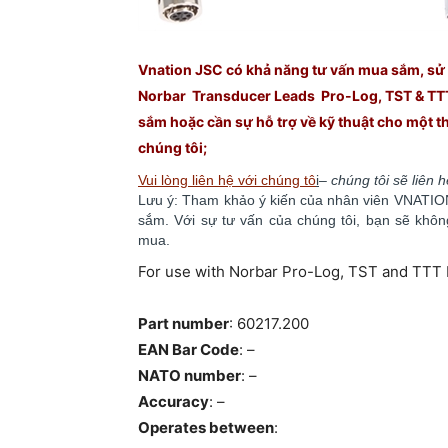
Vnation JSC có khả năng tư vấn mua sắm, sử d
Norbar Transducer Leads Pro-Log, TST & TTT
sắm hoặc cần sự hỗ trợ về kỹ thuật cho một thiế
chúng
tôi;
Vui lòng liên hệ với chúng tô
i
–
chúng tôi sẽ liên 
Lưu ý: Tham khảo ý kiến của nhân viên VNATION 
sắm. ​​Với sự tư vấn của chúng tôi, bạn sẽ kh
mua.
For use with Norbar Pro-Log, TST and TTT 
Part number
: 60217.200
EAN Bar Code
: –
NATO number
: –
Accuracy
: –
Operates between
: