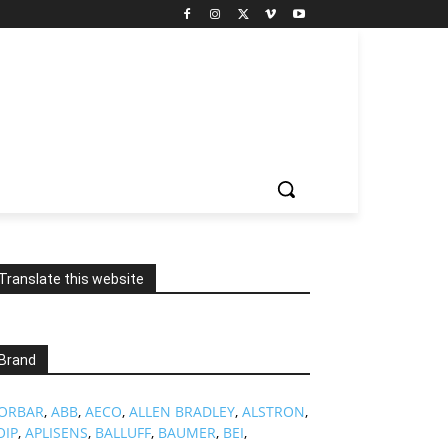
Translate this website
Brand
ORBAR
,
ABB
,
AECO
,
ALLEN BRADLEY
,
ALSTRON
,
OIP
,
APLISENS
,
BALLUFF
,
BAUMER
,
BEI
,