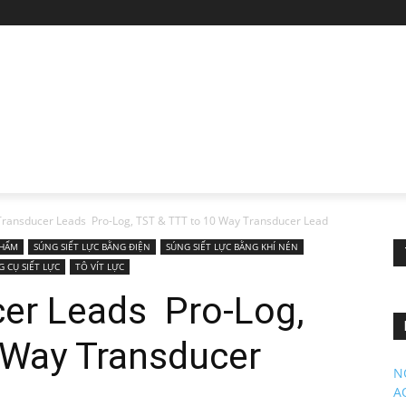
ransducer Leads Pro-Log, TST & TTT to 10 Way Transducer Lead
PHẨM
SÚNG SIẾT LỰC BẰNG ĐIỆN
SÚNG SIẾT LỰC BẰNG KHÍ NÉN
G CỤ SIẾT LỰC
TÔ VÍT LỰC
er Leads Pro-Log,
 Way Transducer
N
A