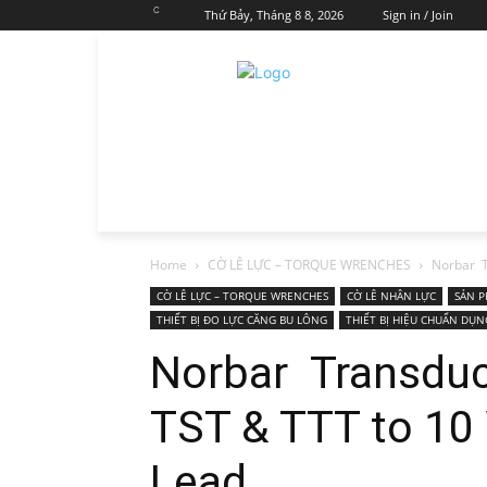
C
Thứ Bảy, Tháng 8 8, 2026
Sign in / Join
Home
CỜ LÊ LỰC – TORQUE WRENCHES
Norbar T
CỜ LÊ LỰC – TORQUE WRENCHES
CỜ LÊ NHÂN LỰC
SẢN 
THIẾT BỊ ĐO LỰC CĂNG BU LÔNG
THIẾT BỊ HIỆU CHUẨN DỤN
Norbar Transduc
TST & TTT to 10
Lead