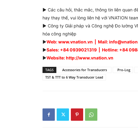
► Các câu hỏi, thắc mắc, thông tin liên quan 
hay thay thế, vui lòng liên hệ với VNATION team
► Công ty Giải pháp và Công nghệ Đo lường VN
hóa công nghiệp
►
Web: www.vnation.vn | Mail: info@vnatio
►
Sales: +84 0939021319 | Hotline: +84 0
►
Website: http://www.vnation.vn
TAGS
Accessories for Transducers
Pro-Log
TST & TTT to 6 Way Transducer Lead