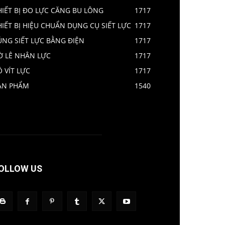
HIẾT BỊ ĐO LỰC CĂNG BU LÔNG
1717
HIẾT BỊ HIỆU CHUẨN DỤNG CỤ SIẾT LỰC
1717
ÚNG SIẾT LỰC BẰNG ĐIỆN
1717
Ờ LÊ NHÂN LỰC
1717
Ô VÍT LỰC
1717
ẢN PHẨM
1540
OLLOW US