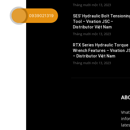
Tháng mười một 13, 2023
0939021319
SES’ Hydraulic Bolt Tensionin
Tool – Vnation JSC –
Distributor Việt Nam
Tháng mười một 13, 2023
RTX Series Hydraulic Torque
Wrench Features – Vnation J
– Distributor Việt Nam
Tháng mười một 13, 2023
AB
Vnat
info
late