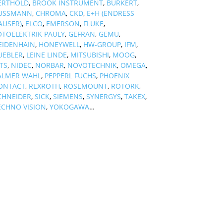
ERTHOLD
,
BROOK INSTRUMENT
,
BURKERT
,
USSMANN
,
CHROMA
,
CKD
,
E+H (ENDRESS
AUSER)
,
ELCO
,
EMERSON
,
FLUKE
,
OTOELEKTRIK PAULY
,
GEFRAN
,
GEMU
,
EIDENHAIN
,
HONEYWELL
,
HW-GROUP
,
IFM
,
UEBLER
,
LEINE LINDE
,
MITSUBISHI
,
MOOG
,
TS
,
NIDEC
,
NORBAR
,
NOVOTECHNIK
,
OMEGA
,
ALMER WAHL
,
PEPPERL FUCHS
,
PHOENIX
ONTACT
,
REXROTH
,
ROSEMOUNT
,
ROTORK
,
CHNEIDER
,
SICK
,
SIEMENS
,
SYNERGYS
,
TAKEX
,
ECHNO VISION
,
YOKOGAWA
…