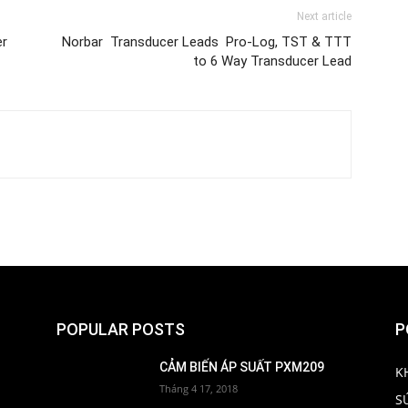
Next article
er
Norbar Transducer Leads Pro-Log, TST & TTT
to 6 Way Transducer Lead
POPULAR POSTS
P
CẢM BIẾN ÁP SUẤT PXM209
K
Tháng 4 17, 2018
S