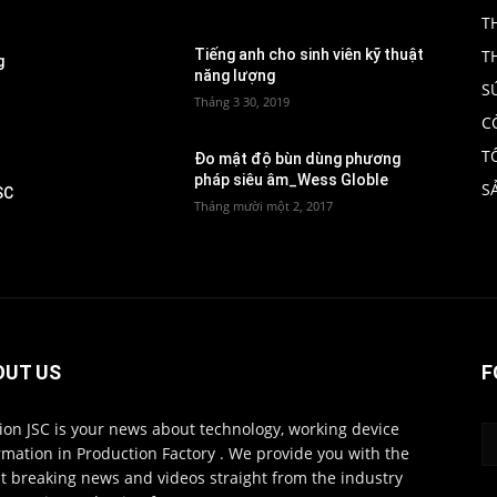
T
T
Tiếng anh cho sinh viên kỹ thuật
g
năng lượng
S
Tháng 3 30, 2019
C
T
Đo mật độ bùn dùng phương
pháp siêu âm_Wess Globle
S
SC
Tháng mười một 2, 2017
OUT US
F
ion JSC is your news about technology, working device
rmation in Production Factory . We provide you with the
st breaking news and videos straight from the industry