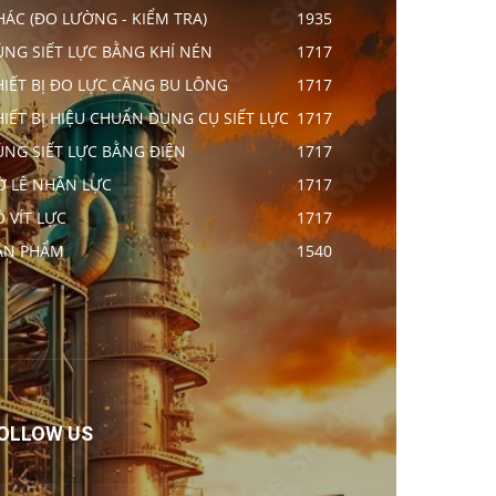
HÁC (ĐO LƯỜNG - KIỂM TRA)
1935
ÚNG SIẾT LỰC BẰNG KHÍ NÉN
1717
HIẾT BỊ ĐO LỰC CĂNG BU LÔNG
1717
HIẾT BỊ HIỆU CHUẨN DỤNG CỤ SIẾT LỰC
1717
ÚNG SIẾT LỰC BẰNG ĐIỆN
1717
Ờ LÊ NHÂN LỰC
1717
Ô VÍT LỰC
1717
ẢN PHẨM
1540
OLLOW US