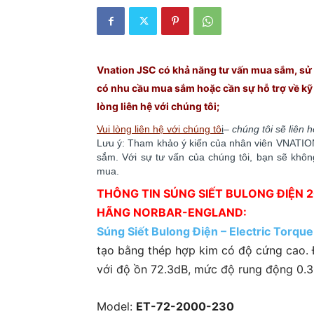
Vnation JSC có khả năng tư vấn mua sắm, sử d
có nhu cầu mua sắm hoặc cần sự hỗ trợ về kỹ t
lòng liên hệ với chúng
tôi;
Vui lòng liên hệ với chúng tô
i
–
chúng tôi sẽ liên 
Lưu ý: Tham khảo ý kiến của nhân viên VNATION 
sắm. ​​Với sự tư vấn của chúng tôi, bạn sẽ kh
mua.
THÔNG TIN SÚNG SIẾT BULONG ĐIỆN 
HÃNG NORBAR-ENGLAND:
Súng Siết Bulong Điện – Electric Torqu
tạo bằng thép hợp kim có độ cứng cao.
với độ ồn 72.3dB, mức độ rung động 0.
Model:
ET-72-2000-230