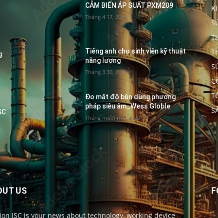
CẢM BIẾN ÁP SUẤT PXM209
K
Tháng 4 17, 2018
S
T
T
Tiếng anh cho sinh viên kỹ thuật
g
năng lượng
S
Tháng 3 30, 2019
C
T
Đo mật độ bùn dùng phương
pháp siêu âm_Wess Globle
S
SC
Tháng mười một 2, 2017
OUT US
F
ion JSC is your news about technology, working device