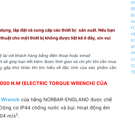
A
B
B
H
F
ụng, lắp đặt và cung cấp các thiết bị: sản xuất. Nếu bạn
H
huật cho một thiết bị không được liệt kê ở đây, xin vui
K
M
P
hệ lại với khách hàng bằng điện thoại hoặc email.
C
sẽ giúp bạn tiết kiệm được thời gian và chi phí khi cần mua
S
ông gặp khó khăn khi tìm hiểu về đặc tính của sản phẩm cần
T
2000 N.M (ELECTRIC TORQUE WRENCH) CỦA
e Wrench
của hãng NORBAR-ENGLAND được chế
 Động cơ IP44 chống nước và bụi. Hoạt động êm
2
304 m/s
.