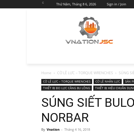
C
Thứ Năm, Tháng 8 6, 2026
Sign in / Join
Home
CỜ LÊ LỰC – TORQUE WRENCHES
SÚNG SI
CỜ LÊ LỰC – TORQUE WRENCHES
CỜ LÊ NHÂN LỰC
SẢN 
THIẾT BỊ ĐO LỰC CĂNG BU LÔNG
THIẾT BỊ HIỆU CHUẨN DỤN
SÚNG SIẾT BUL
NORBAR
By
Vnation
-
Tháng 4 16, 2018