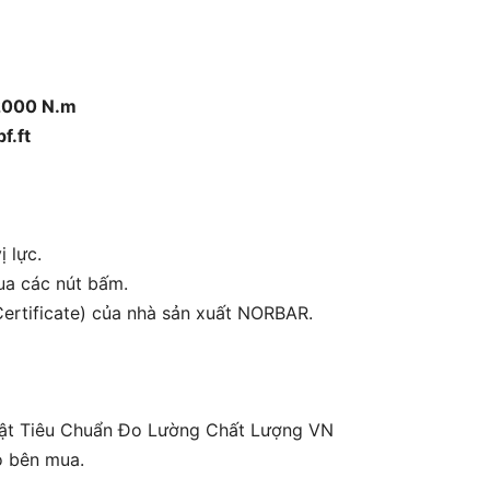
2000 N.m
ft
ị lực.
qua các nút bấm.
ertificate) của nhà sản xuất NORBAR.
huật Tiêu Chuẩn Đo Lường Chất Lượng VN
o bên mua.