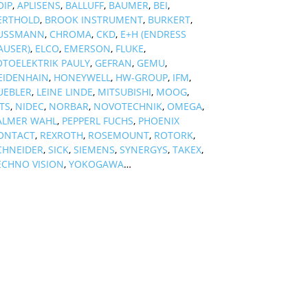
OIP
,
APLISENS
,
BALLUFF
,
BAUMER
,
BEI
,
ERTHOLD
,
BROOK INSTRUMENT
,
BURKERT
,
USSMANN
,
CHROMA
,
CKD
,
E+H (ENDRESS
AUSER)
,
ELCO
,
EMERSON
,
FLUKE
,
OTOELEKTRIK PAULY
,
GEFRAN
,
GEMU
,
EIDENHAIN
,
HONEYWELL
,
HW-GROUP
,
IFM
,
UEBLER
,
LEINE LINDE
,
MITSUBISHI
,
MOOG
,
TS
,
NIDEC
,
NORBAR
,
NOVOTECHNIK
,
OMEGA
,
ALMER WAHL
,
PEPPERL FUCHS
,
PHOENIX
ONTACT
,
REXROTH
,
ROSEMOUNT
,
ROTORK
,
CHNEIDER
,
SICK
,
SIEMENS
,
SYNERGYS
,
TAKEX
,
ECHNO VISION
,
YOKOGAWA
…