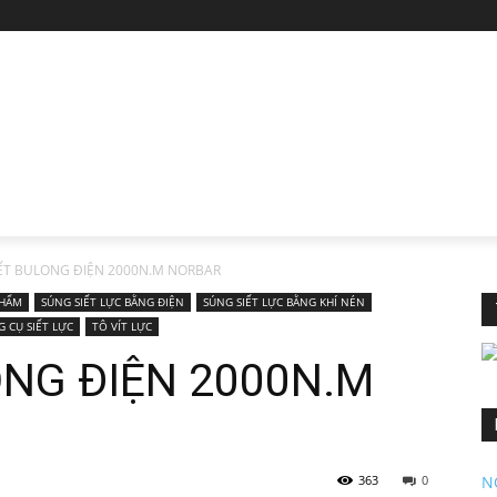
ẾT BULONG ĐIỆN 2000N.M NORBAR
PHẨM
SÚNG SIẾT LỰC BẰNG ĐIỆN
SÚNG SIẾT LỰC BẰNG KHÍ NÉN
G CỤ SIẾT LỰC
TÔ VÍT LỰC
ONG ĐIỆN 2000N.M
N
363
0