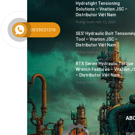
Hydratight Tensioning
Solutions – Vnation JSC –
Distributor Việt Nam
Tháng mười một 13, 2023
0939021319
SES’ Hydraulic Bolt Tensionin
Tool – Vnation JSC –
Distributor Việt Nam
Tháng mười một 13, 2023
RTX Series Hydraulic Torque
Wrench Features – Vnation J
– Distributor Việt Nam
Tháng mười một 13, 2023
AB
Vnat