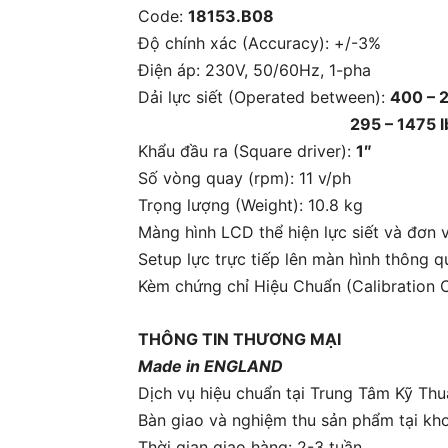
Code:
18153.B08
Độ chính xác (Accuracy): +/-3%
Điện áp: 230V, 50/60Hz, 1-pha
Dải lực siết (Operated between):
400 – 
295 – 1475 lbf.
Khẩu đầu ra (Square driver):
1″
Số vòng quay (rpm): 11 v/ph
Trọng lượng (Weight): 10.8 kg
Màng hình LCD thể hiện lực siết và đơn v
Setup lực trực tiếp lên màn hình thông 
Kèm chứng chỉ Hiệu Chuẩn (Calibration C
THÔNG TIN THƯƠNG MẠI
Made in ENGLAND
Dịch vụ hiệu chuẩn tại Trung Tâm Kỹ T
Bàn giao và nghiệm thu sản phẩm tại kh
Thời gian giao hàng: 2-3 tuần.