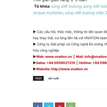
Từ khóa:
súng siết bulong
,
súng siết bu
torque multiplier
,
súng siết bulong điện
► Các câu hỏi, thắc mắc, thông tin liên quan 
hay thay thế, vui lòng liên hệ với VNATION team
► Công ty Giải pháp và Công nghệ Đo lường VN
hóa công nghiệp
►
Web: www.vnation.vn | Mail: info@vnatio
►
Sales: +84 0939021319 | Hotline: +84 0
►
Website: http://www.vnation.vn
TAGS
sản xuất