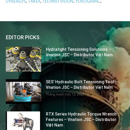
SYNERGYS
,
TAKEX
,
TECHNO VISION
,
YOKOGAWA
…
EDITOR PICKS
Hydratight Tensioning Solutions –
Vnation JSC – Distributor Việt Nam
Tháng mười một 13, 2023
SES’ Hydraulic Bolt Tensioning Tool –
Vnation JSC – Distributor Việt Nam
Tháng mười một 13, 2023
RTX Series Hydraulic Torque Wrench
Features – Vnation JSC – Distributor
Việt Nam