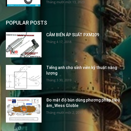
Tháng mười một 13, 2023
POPULAR POSTS
CẢM BIẾN ÁP SUẤT PXM209
Tháng 4 17, 2018
Tiếng anh cho sinh viên kỹ thuật năng
lượng
Tháng 3 30, 2019
Đo mật độ bùn dùng phương pháp siêu
âm_Wess Globle
Tháng mười một 2, 2017