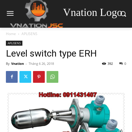
Vnation Logo
Home
APLISENS
APLISENS
Level switch type ERH
By
Vnation
-
Tháng 6 26, 2018
392
0