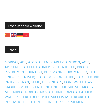
Translate this website
Brand
NORBAR
,
ABB
,
AECO
,
ALLEN BRADLEY
,
ALSTRON
,
AOIP
,
APLISENS
,
BALLUFF
,
BAUMER
,
BEI
,
BERTHOLD
,
BROOK
INSTRUMENT
,
BURKERT
,
BUSSMANN
,
CHROMA
,
CKD
,
E+H
(ENDRESS HAUSER)
,
ELCO
,
EMERSON
,
FLUKE
,
FOTOELEKTRIK
PAULY
,
GEFRAN
,
GEMU
,
HEIDENHAIN
,
HONEYWELL
,
HW-
GROUP
,
IFM
,
KUEBLER
,
LEINE LINDE
,
MITSUBISHI
,
MOOG
,
MTS
,
NIDEC
,
NORBAR
,
NOVOTECHNIK
,
OMEGA
,
PALMER
WAHL
,
PEPPERL FUCHS
,
PHOENIX CONTACT
,
REXROTH
,
ROSEMOUNT
,
ROTORK
,
SCHNEIDER
,
SICK
,
SIEMENS
,