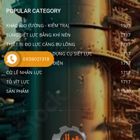
POPULAR CATEGORY
KHÁC (ĐO LƯỜNG - KIỂM TRA)
1935
SÚNG SIẾT LỰC BẰNG KHÍ NÉN
1717
THIẾT BỊ ĐO LỰC CĂNG BU LÔNG
1717
THIẾT BỊ HIỆU CHUẨN DỤNG CỤ SIẾT LỰC
1717
0939021319
SÚNG SIẾT LỰC BẰNG ĐIỆN
1717
CỜ LÊ NHÂN LỰC
1717
TÔ VÍT LỰC
1717
SẢN PHẨM
1540