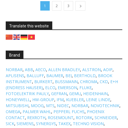
1
2
3
Translate this website
Brand
NORBAR
,
ABB
,
AECO
,
ALLEN BRADLEY
,
ALSTRON
,
AOIP
,
APLISENS
,
BALLUFF
,
BAUMER
,
BEI
,
BERTHOLD
,
BROOK
INSTRUMENT
,
BURKERT
,
BUSSMANN
,
CHROMA
,
CKD
,
E+H
(ENDRESS HAUSER)
,
ELCO
,
EMERSON
,
FLUKE
,
FOTOELEKTRIK PAULY
,
GEFRAN
,
GEMU
,
HEIDENHAIN
,
HONEYWELL
,
HW-GROUP
,
IFM
,
KUEBLER
,
LEINE LINDE
,
MITSUBISHI
,
MOOG
,
MTS
,
NIDEC
,
NORBAR
,
NOVOTECHNIK
,
OMEGA
,
PALMER WAHL
,
PEPPERL FUCHS
,
PHOENIX
CONTACT
,
REXROTH
,
ROSEMOUNT
,
ROTORK
,
SCHNEIDER
,
SICK
,
SIEMENS
,
SYNERGYS
,
TAKEX
,
TECHNO VISION
,