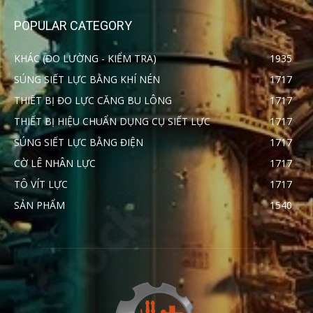
POPULAR CATEGORY
KHÁC (ĐO LƯỜNG - KIỂM TRA)
1935
SÚNG SIẾT LỰC BẰNG KHÍ NÉN
1717
THIẾT BỊ ĐO LỰC CĂNG BU LÔNG
1717
THIẾT BỊ HIỆU CHUẨN DỤNG CỤ SIẾT LỰC
1717
SÚNG SIẾT LỰC BẰNG ĐIỆN
1717
CỜ LÊ NHÂN LỰC
1717
TÔ VÍT LỰC
1717
SẢN PHẨM
1540