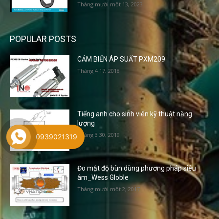
Tháng mười một 13, 2023
POPULAR POSTS
CẢM BIẾN ÁP SUẤT PXM209
Tháng 4 17, 2018
Tiếng anh cho sinh viên kỹ thuật năng
lượng
Tháng 3 30, 2019
0939021319
Đo mật độ bùn dùng phương pháp siêu
âm_Wess Globle
Tháng mười một 2, 2017