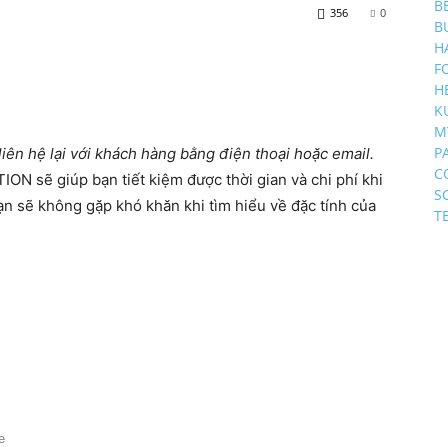
B
356
0
B
H
F
H
K
M
P
liên hệ lại với khách hàng bằng điện thoại hoặc email.
C
ON sẽ giúp bạn tiết kiệm được thời gian và chi phí khi
S
bạn sẽ không gặp khó khăn khi tìm hiểu về đặc tính của
T
e