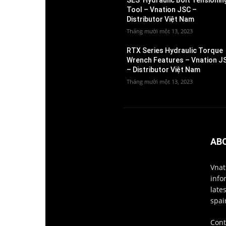
SES’ Hydraulic Bolt Tensionin
Tool – Vnation JSC –
Distributor Việt Nam
Tháng mười một 13, 2023
RTX Series Hydraulic Torque
Wrench Features – Vnation J
– Distributor Việt Nam
Tháng mười một 13, 2023
AB
Vnat
info
late
spai
Cont