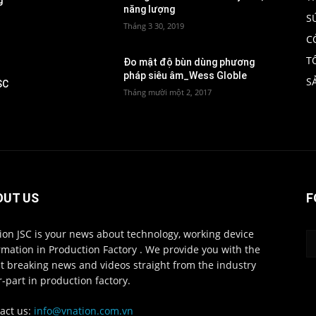
g
năng lượng
S
Tháng 3 30, 2019
C
T
Đo mật độ bùn dùng phương
pháp siêu âm_Wess Globle
S
SC
Tháng mười một 2, 2017
OUT US
F
ion JSC is your news about technology, working device
rmation in Production Factory . We provide you with the
st breaking news and videos straight from the industry
r-part in production factory.
act us:
info@vnation.com.vn