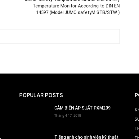
Temperature Monitor According to DIN EN
14597 (Model:JUMO safetyM STB/STW )
POPULAR POSTS
P
CẢM BIẾN ÁP SUẤT PXM209
K
Tháng 4 17, 2018
S
T
T
Tiếng anh cho sinh viên kỹ thuật