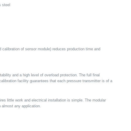
s steel
d calibration of sensor module) reduces production time and
bility and a high level of overload protection. The full final
libration facility guarantees that each pressure transmitter is of a
res little work and electrical installation is simple. The modular
n almost any application.