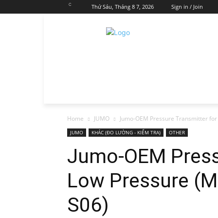
C
Thứ Sáu, Tháng 8 7, 2026
Sign in / Join
Home
JUMO
Jumo-OEM Pressure Transmitter fo
JUMO
KHÁC (ĐO LƯỜNG - KIỂM TRA)
OTHER
Jumo-OEM Pressu
Low Pressure (
S06)