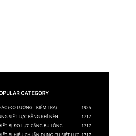
OPULAR CATEGORY
HÁC (ĐO LƯỜNG - KIỂM TRA)
1935
ÚNG SIẾT LỰC BẰNG KHÍ NÉN
1717
HIẾT BỊ ĐO LỰC CĂNG BU LÔNG
1717
HIẾT BỊ HIỆU CHUẨN DỤNG CỤ SIẾT LỰC
1717