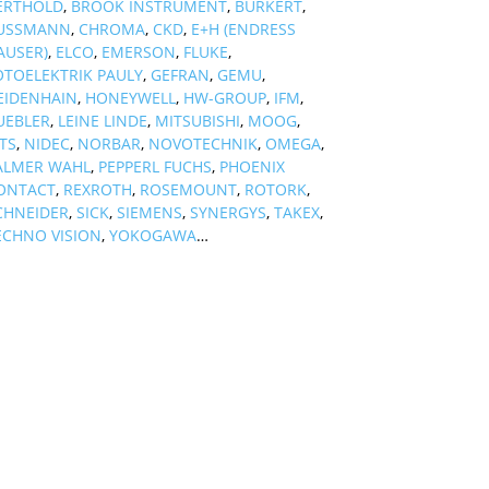
ERTHOLD
,
BROOK INSTRUMENT
,
BURKERT
,
USSMANN
,
CHROMA
,
CKD
,
E+H (ENDRESS
AUSER)
,
ELCO
,
EMERSON
,
FLUKE
,
OTOELEKTRIK PAULY
,
GEFRAN
,
GEMU
,
EIDENHAIN
,
HONEYWELL
,
HW-GROUP
,
IFM
,
UEBLER
,
LEINE LINDE
,
MITSUBISHI
,
MOOG
,
TS
,
NIDEC
,
NORBAR
,
NOVOTECHNIK
,
OMEGA
,
ALMER WAHL
,
PEPPERL FUCHS
,
PHOENIX
ONTACT
,
REXROTH
,
ROSEMOUNT
,
ROTORK
,
CHNEIDER
,
SICK
,
SIEMENS
,
SYNERGYS
,
TAKEX
,
ECHNO VISION
,
YOKOGAWA
…