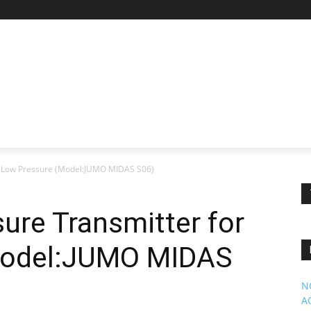
r Low Pressure (Model:JUMO MIDAS S06)
re Transmitter for
Model:JUMO MIDAS
N
A