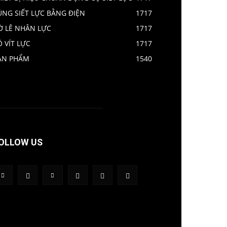
ÚNG SIẾT LỰC BẰNG ĐIỆN
1717
Ờ LÊ NHÂN LỰC
1717
Ô VÍT LỰC
1717
ẢN PHẨM
1540
OLLOW US