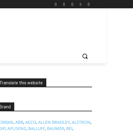
Translate this website
Brand
ORBAR
,
ABB
,
AECO
,
ALLEN BRADLEY
,
ALSTRON
,
OIP
,
APLISENS
,
BALLUFF
,
BAUMER
,
BEI
,