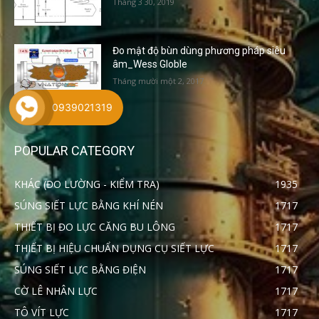
Tháng 3 30, 2019
Đo mật độ bùn dùng phương pháp siêu
âm_Wess Globle
Tháng mười một 2, 2017
0939021319
POPULAR CATEGORY
KHÁC (ĐO LƯỜNG - KIỂM TRA)
1935
SÚNG SIẾT LỰC BẰNG KHÍ NÉN
1717
THIẾT BỊ ĐO LỰC CĂNG BU LÔNG
1717
THIẾT BỊ HIỆU CHUẨN DỤNG CỤ SIẾT LỰC
1717
SÚNG SIẾT LỰC BẰNG ĐIỆN
1717
CỜ LÊ NHÂN LỰC
1717
TÔ VÍT LỰC
1717