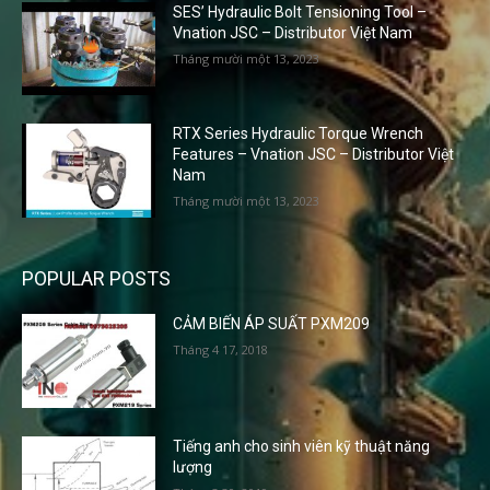
SES’ Hydraulic Bolt Tensioning Tool –
Vnation JSC – Distributor Việt Nam
Tháng mười một 13, 2023
RTX Series Hydraulic Torque Wrench
Features – Vnation JSC – Distributor Việt
Nam
Tháng mười một 13, 2023
POPULAR POSTS
CẢM BIẾN ÁP SUẤT PXM209
Tháng 4 17, 2018
Tiếng anh cho sinh viên kỹ thuật năng
lượng