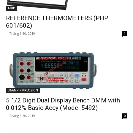
AOIP
REFERENCE THERMOMETERS (PHP
601/602)
-
Tháng 3 30, 2019
1
B&AMP;K PRECISION
5 1/2 Digit Dual Display Bench DMM with
0.012% Basic Accy (Model 5492)
-
Tháng 3 30, 2019
0