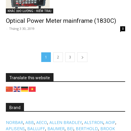
KHÁC (ĐO LƯỜNG - KIỂM TRA)
Optical Power Meter mainframe (1830C)
-
Tháng 3 30, 2019
0
1
2
3
Translate this website
Brand
NORBAR
,
ABB
,
AECO
,
ALLEN BRADLEY
,
ALSTRON
,
AOIP
,
APLISENS
,
BALLUFF
,
BAUMER
,
BEI
,
BERTHOLD
,
BROOK