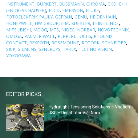
INSTRUMENT
,
BURKERT
,
BUSSMANN
,
CHROMA
,
CKD
,
E+H
(ENDRESS HAUSER)
,
ELCO
,
EMERSON
,
FLUKE
,
FOTOELEKTRIK PAULY
,
GEFRAN
,
GEMU
,
HEIDENHAIN
,
HONEYWELL
,
HW-GROUP
,
IFM
,
KUEBLER
,
LEINE LINDE
,
MITSUBISHI
,
MOOG
,
MTS
,
NIDEC
,
NORBAR
,
NOVOTECHNIK
,
OMEGA
,
PALMER WAHL
,
PEPPERL FUCHS
,
PHOENIX
CONTACT
,
REXROTH
,
ROSEMOUNT
,
ROTORK
,
SCHNEIDER
,
SICK
,
SIEMENS
,
SYNERGYS
,
TAKEX
,
TECHNO VISION
,
YOKOGAWA
…
EDITOR PICKS
Hydratight Tensioning Solutions – Vnation
JSC – Distributor Việt Nam
Tháng mười một 13, 2023