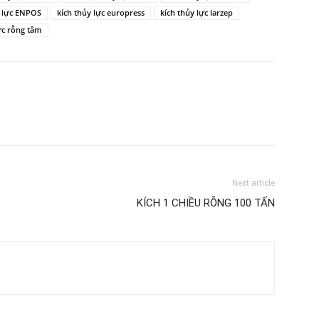
y lực ENPOS
kích thủy lực europress
kích thủy lực larzep
ực rỗng tâm
Next article
KÍCH 1 CHIỀU RỖNG 100 TẤN