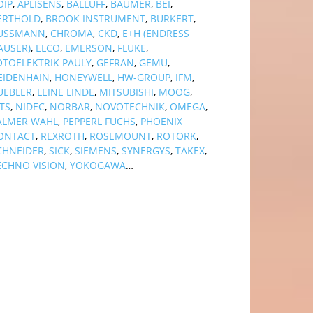
OIP
,
APLISENS
,
BALLUFF
,
BAUMER
,
BEI
,
ERTHOLD
,
BROOK INSTRUMENT
,
BURKERT
,
USSMANN
,
CHROMA
,
CKD
,
E+H (ENDRESS
AUSER)
,
ELCO
,
EMERSON
,
FLUKE
,
OTOELEKTRIK PAULY
,
GEFRAN
,
GEMU
,
EIDENHAIN
,
HONEYWELL
,
HW-GROUP
,
IFM
,
UEBLER
,
LEINE LINDE
,
MITSUBISHI
,
MOOG
,
TS
,
NIDEC
,
NORBAR
,
NOVOTECHNIK
,
OMEGA
,
ALMER WAHL
,
PEPPERL FUCHS
,
PHOENIX
ONTACT
,
REXROTH
,
ROSEMOUNT
,
ROTORK
,
CHNEIDER
,
SICK
,
SIEMENS
,
SYNERGYS
,
TAKEX
,
ECHNO VISION
,
YOKOGAWA
…