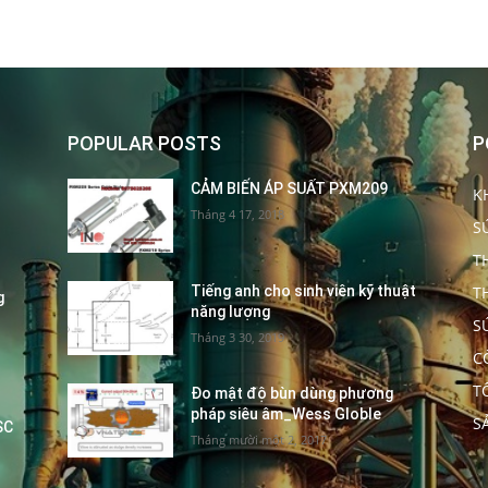
POPULAR POSTS
P
CẢM BIẾN ÁP SUẤT PXM209
K
Tháng 4 17, 2018
S
T
T
Tiếng anh cho sinh viên kỹ thuật
g
năng lượng
S
Tháng 3 30, 2019
C
T
Đo mật độ bùn dùng phương
pháp siêu âm_Wess Globle
S
SC
Tháng mười một 2, 2017