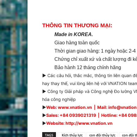
THÔNG TIN THƯƠNG MẠI:
Made in KOREA.
Giao hàng toàn quốc
Thời gian giao hàng: 1 ngày hoặc 2-4
Chứng chỉ xuất xứ và chất lượng đi 
Bảo hành 12 tháng chính hãng
► Các câu hỏi, thắc mắc, thông tin liên quan 
hay thay thế, vui lòng liên hệ với VNATION team
► Công ty Giải pháp và Công nghệ Đo lường VN
hóa công nghiệp
►
Web: www.vnation.vn | Mail: info@vnatio
►
Sales: +84 0939021319 | Hotline: +84 0
►
Website: http://www.vnation.vn
TAGS
Kích thủy lực
con đội thủy lực
con đội t