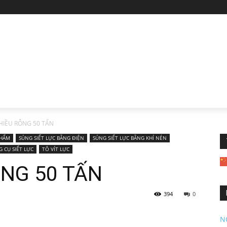
CHIỀU RỖNG 50 TẤN
PHẨM
SÚNG SIẾT LỰC BẰNG ĐIỆN
SÚNG SIẾT LỰC BẰNG KHÍ NÉN
G CỤ SIẾT LỰC
TÔ VÍT LỰC
ỖNG 50 TẤN
394
0
N