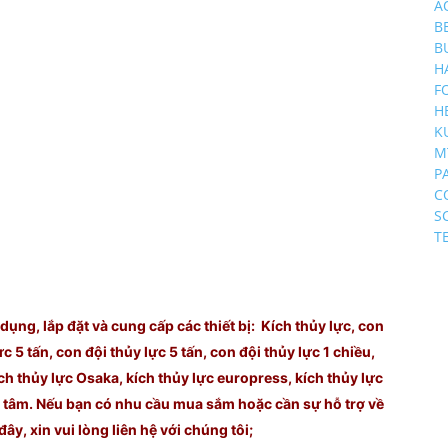
A
B
B
H
F
H
K
M
P
C
S
T
ng, lắp đặt và cung cấp các thiết bị: Kích thủy lực, con
ực 5 tấn, con đội thủy lực 5 tấn, con đội thủy lực 1 chiều,
ích thủy lực Osaka, kích thủy lực europress, kích thủy lực
g tâm. Nếu bạn có nhu cầu mua sắm hoặc cần sự hỗ trợ về
 đây, xin vui lòng liên hệ với chúng
tôi;